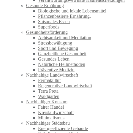
Verantwortungswewußte Kaufentscheidungen
Gesunde Ernährung
Biologische und lokale Lebensmittel
Pflanzenbasierte Ernährung,
Saisonales Essen
Superfoods
Gesundheitsförderung
Achtsamkeit und Meditation
Stressbewältigung
Sport und Bewegung
Ganzheitliche Gesundheit
Gesundes Leben
Natürliche Heilmethoden
Präventive Medizin
Nachhaltige Landwirtschaft
Permakultur
Regenerative Landwirtschaft
Terra Preta
Waldgärten
Nachhaltiger Konsum
Fairer Handel
Kreislaufwirtschaft
Minimalismus
Nachhaltiger Städtebau
Energieeffiziente Gebäude