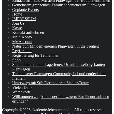
Einfach mal raus: Mit dem Planwagen der Routine entfliehen
Gemeinsam grenzenlos: Familienabenteuer im Planwagen
Geplante Events
Home
IMPRESSUM
Join Us
Kasse
Kontakt aufnehmen
Mein Konto
My Account
Natur pur: Mit dem eigenen Planwagen in die Freiheit
Registration
Registrierung für Teilnehmer
Shop
Sternenhimmel und Lagerfeuer: Urlaub im selbstgebauten
Planwagen
Trete unserer Planwagen-Community bei und entdecke die
Freiheit!
Unterwegs mit Stil: Der moderne Siedler-Traum
Vielen Dank
Warenkorb
Willkommen zu „Abenteuer Planwagen: Familienurlaub neu
erfunden“
Copyright ©2026 akademie-lebensraum.de . All rights reserved.