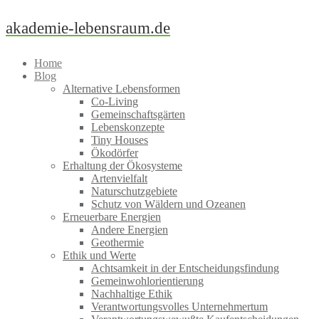
Skip
akademie-lebensraum.de
to
content
Home
Blog
Alternative Lebensformen
Co-Living
Gemeinschaftsgärten
Lebenskonzepte
Tiny Houses
Ökodörfer
Erhaltung der Ökosysteme
Artenvielfalt
Naturschutzgebiete
Schutz von Wäldern und Ozeanen
Erneuerbare Energien
Andere Energien
Geothermie
Ethik und Werte
Achtsamkeit in der Entscheidungsfindung
Gemeinwohlorientierung
Nachhaltige Ethik
Verantwortungsvolles Unternehmertum