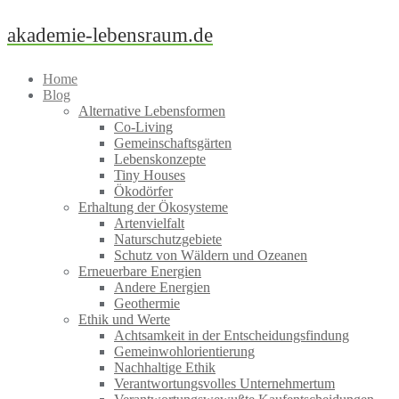
Skip
akademie-lebensraum.de
to
content
Home
Blog
Alternative Lebensformen
Co-Living
Gemeinschaftsgärten
Lebenskonzepte
Tiny Houses
Ökodörfer
Erhaltung der Ökosysteme
Artenvielfalt
Naturschutzgebiete
Schutz von Wäldern und Ozeanen
Erneuerbare Energien
Andere Energien
Geothermie
Ethik und Werte
Achtsamkeit in der Entscheidungsfindung
Gemeinwohlorientierung
Nachhaltige Ethik
Verantwortungsvolles Unternehmertum