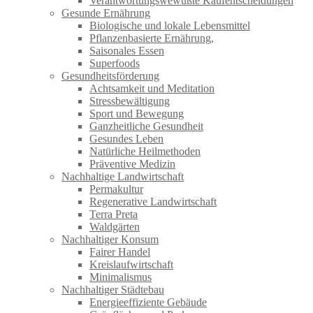
Verantwortungswewußte Kaufentscheidungen
Gesunde Ernährung
Biologische und lokale Lebensmittel
Pflanzenbasierte Ernährung,
Saisonales Essen
Superfoods
Gesundheitsförderung
Achtsamkeit und Meditation
Stressbewältigung
Sport und Bewegung
Ganzheitliche Gesundheit
Gesundes Leben
Natürliche Heilmethoden
Präventive Medizin
Nachhaltige Landwirtschaft
Permakultur
Regenerative Landwirtschaft
Terra Preta
Waldgärten
Nachhaltiger Konsum
Fairer Handel
Kreislaufwirtschaft
Minimalismus
Nachhaltiger Städtebau
Energieeffiziente Gebäude