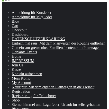
Beitragsnavigation
Anmeldung für Kursleiter
Anmeldung für Mitglieder
Blog
Cart
Checkout
Dashboard
DATENSCHUTZERKLÄRUNG
Einfach mal raus: Mit dem Planwagen der Routine entfliehen
Gemeinsam grenzenlos: Familienabenteuer im Planwagen
Geplante Events
Home
IMPRESSUM
Join Us
Kasse
Kontakt aufnehmen
Mein Konto
My Account
Natur pur: Mit dem eigenen Planwagen in die Freiheit
Registration
Registrierung für Teilnehmer
Shop
Sternenhimmel und Lagerfeuer: Urlaub im selbstgebauten
Planwagen