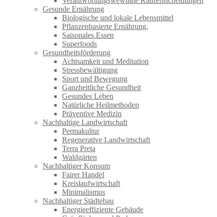
Verantwortungswewußte Kaufentscheidungen
Gesunde Ernährung
Biologische und lokale Lebensmittel
Pflanzenbasierte Ernährung,
Saisonales Essen
Superfoods
Gesundheitsförderung
Achtsamkeit und Meditation
Stressbewältigung
Sport und Bewegung
Ganzheitliche Gesundheit
Gesundes Leben
Natürliche Heilmethoden
Präventive Medizin
Nachhaltige Landwirtschaft
Permakultur
Regenerative Landwirtschaft
Terra Preta
Waldgärten
Nachhaltiger Konsum
Fairer Handel
Kreislaufwirtschaft
Minimalismus
Nachhaltiger Städtebau
Energieeffiziente Gebäude