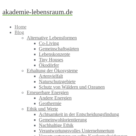
Skip
akademie-lebensraum.de
to
content
Home
Blog
Alternative Lebensformen
Co-Living
Gemeinschaftsgärten
Lebenskonzepte
Tiny Houses
Ökodörfer
Erhaltung der Ökosysteme
Artenvielfalt
Naturschutzgebiete
Schutz von Wäldern und Ozeanen
Erneuerbare Energien
Andere Energien
Geothermie
Ethik und Werte
Achtsamkeit in der Entscheidungsfindung
Gemeinwohlorientierung
Nachhaltige Ethik
Verantwortungsvolles Unternehmertum