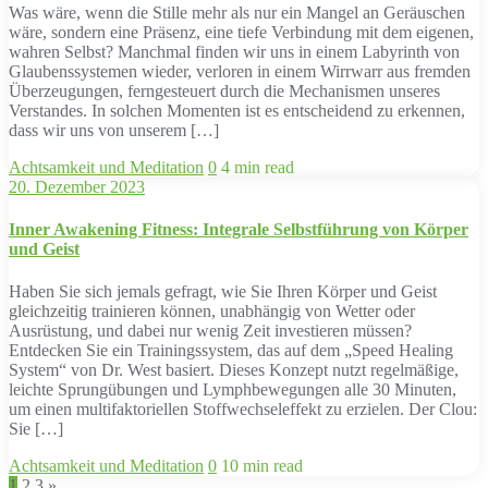
Was wäre, wenn die Stille mehr als nur ein Mangel an Geräuschen
wäre, sondern eine Präsenz, eine tiefe Verbindung mit dem eigenen,
wahren Selbst? Manchmal finden wir uns in einem Labyrinth von
Glaubenssystemen wieder, verloren in einem Wirrwarr aus fremden
Überzeugungen, ferngesteuert durch die Mechanismen unseres
Verstandes. In solchen Momenten ist es entscheidend zu erkennen,
dass wir uns von unserem […]
Achtsamkeit und Meditation
0
4 min read
20. Dezember 2023
Inner Awakening Fitness: Integrale Selbstführung von Körper
und Geist
Haben Sie sich jemals gefragt, wie Sie Ihren Körper und Geist
gleichzeitig trainieren können, unabhängig von Wetter oder
Ausrüstung, und dabei nur wenig Zeit investieren müssen?
Entdecken Sie ein Trainingssystem, das auf dem „Speed Healing
System“ von Dr. West basiert. Dieses Konzept nutzt regelmäßige,
leichte Sprungübungen und Lymphbewegungen alle 30 Minuten,
um einen multifaktoriellen Stoffwechseleffekt zu erzielen. Der Clou:
Sie […]
Achtsamkeit und Meditation
0
10 min read
1
2
3
»