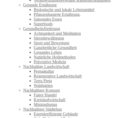
Verantwortungswewußte Kaufentscheidungen
Gesunde Ernährung
Biologische und lokale Lebensmittel
Pflanzenbasierte Ernährung,
Saisonales Essen
Superfoods
Gesundheitsförderung
Achtsamkeit und Meditation
Stressbewältigung
Sport und Bewegung
Ganzheitliche Gesundheit
Gesundes Leben
Natürliche Heilmethoden
Präventive Medizin
Nachhaltige Landwirtschaft
Permakultur
Regenerative Landwirtschaft
Terra Preta
Waldgärten
Nachhaltiger Konsum
Fairer Handel
Kreislaufwirtschaft
Minimalismus
Nachhaltiger Städtebau
Energieeffiziente Gebäude