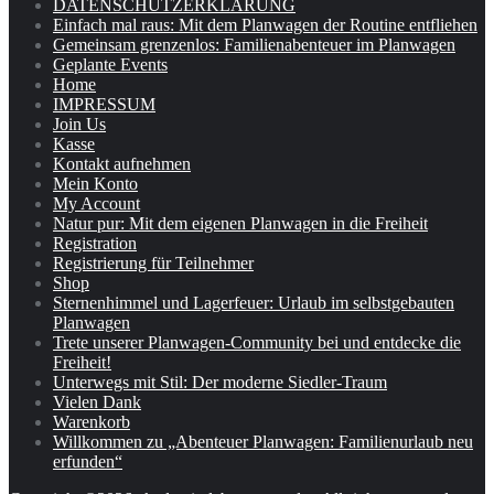
DATENSCHUTZERKLÄRUNG
Einfach mal raus: Mit dem Planwagen der Routine entfliehen
Gemeinsam grenzenlos: Familienabenteuer im Planwagen
Geplante Events
Home
IMPRESSUM
Join Us
Kasse
Kontakt aufnehmen
Mein Konto
My Account
Natur pur: Mit dem eigenen Planwagen in die Freiheit
Registration
Registrierung für Teilnehmer
Shop
Sternenhimmel und Lagerfeuer: Urlaub im selbstgebauten
Planwagen
Trete unserer Planwagen-Community bei und entdecke die
Freiheit!
Unterwegs mit Stil: Der moderne Siedler-Traum
Vielen Dank
Warenkorb
Willkommen zu „Abenteuer Planwagen: Familienurlaub neu
erfunden“