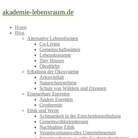
Skip
akademie-lebensraum.de
to
content
Home
Blog
Alternative Lebensformen
Co-Living
Gemeinschaftsgärten
Lebenskonzepte
Tiny Houses
Ökodörfer
Erhaltung der Ökosysteme
Artenvielfalt
Naturschutzgebiete
Schutz von Wäldern und Ozeanen
Erneuerbare Energien
Andere Energien
Geothermie
Ethik und Werte
Achtsamkeit in der Entscheidungsfindung
Gemeinwohlorientierung
Nachhaltige Ethik
Verantwortungsvolles Unternehmertum