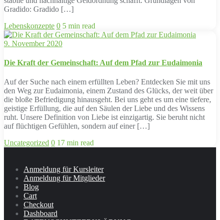
stabile und nachhaltige Geldordnung schafft. Grundlagen von
Gradido: Gradido […]
Lebenskonzepte
0
5 min read
9. November 2020
Die Kraft der Gemeinschaft: Auf dem Pfad zur Eudaimonia
Auf der Suche nach einem erfüllten Leben? Entdecken Sie mit uns
den Weg zur Eudaimonia, einem Zustand des Glücks, der weit über
die bloße Befriedigung hinausgeht. Bei uns geht es um eine tiefere,
geistige Erfüllung, die auf den Säulen der Liebe und des Wissens
ruht. Unsere Definition von Liebe ist einzigartig. Sie beruht nicht
auf flüchtigen Gefühlen, sondern auf einer […]
Uncategorized
0
17 min read
Anmeldung für Kursleiter
Anmeldung für Mitglieder
Blog
Cart
Checkout
Dashboard