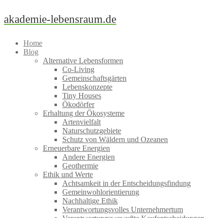
Skip
akademie-lebensraum.de
to
content
Home
Blog
Alternative Lebensformen
Co-Living
Gemeinschaftsgärten
Lebenskonzepte
Tiny Houses
Ökodörfer
Erhaltung der Ökosysteme
Artenvielfalt
Naturschutzgebiete
Schutz von Wäldern und Ozeanen
Erneuerbare Energien
Andere Energien
Geothermie
Ethik und Werte
Achtsamkeit in der Entscheidungsfindung
Gemeinwohlorientierung
Nachhaltige Ethik
Verantwortungsvolles Unternehmertum