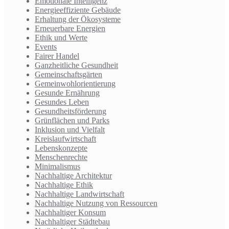
Emotionale Intelligenz
Energieeffiziente Gebäude
Erhaltung der Ökosysteme
Erneuerbare Energien
Ethik und Werte
Events
Fairer Handel
Ganzheitliche Gesundheit
Gemeinschaftsgärten
Gemeinwohlorientierung
Gesunde Ernährung
Gesundes Leben
Gesundheitsförderung
Grünflächen und Parks
Inklusion und Vielfalt
Kreislaufwirtschaft
Lebenskonzepte
Menschenrechte
Minimalismus
Nachhaltige Architektur
Nachhaltige Ethik
Nachhaltige Landwirtschaft
Nachhaltige Nutzung von Ressourcen
Nachhaltiger Konsum
Nachhaltiger Städtebau