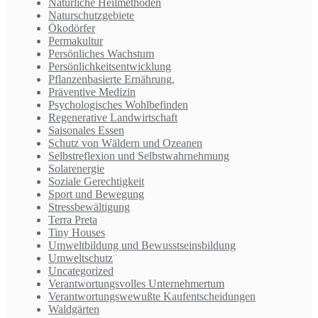
Natürliche Heilmethoden
Naturschutzgebiete
Ökodörfer
Permakultur
Persönliches Wachstum
Persönlichkeitsentwicklung
Pflanzenbasierte Ernährung,
Präventive Medizin
Psychologisches Wohlbefinden
Regenerative Landwirtschaft
Saisonales Essen
Schutz von Wäldern und Ozeanen
Selbstreflexion und Selbstwahrnehmung
Solarenergie
Soziale Gerechtigkeit
Sport und Bewegung
Stressbewältigung
Terra Preta
Tiny Houses
Umweltbildung und Bewusstseinsbildung
Umweltschutz
Uncategorized
Verantwortungsvolles Unternehmertum
Verantwortungswewußte Kaufentscheidungen
Waldgärten