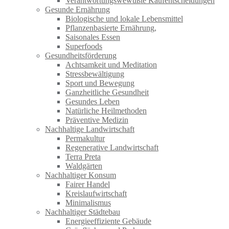
Verantwortungswewußte Kaufentscheidungen
Gesunde Ernährung
Biologische und lokale Lebensmittel
Pflanzenbasierte Ernährung,
Saisonales Essen
Superfoods
Gesundheitsförderung
Achtsamkeit und Meditation
Stressbewältigung
Sport und Bewegung
Ganzheitliche Gesundheit
Gesundes Leben
Natürliche Heilmethoden
Präventive Medizin
Nachhaltige Landwirtschaft
Permakultur
Regenerative Landwirtschaft
Terra Preta
Waldgärten
Nachhaltiger Konsum
Fairer Handel
Kreislaufwirtschaft
Minimalismus
Nachhaltiger Städtebau
Energieeffiziente Gebäude