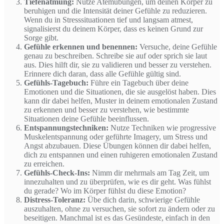
Tiefenatmung:
Nutze Atemübungen, um deinen Körper zu
beruhigen und die Intensität deiner Gefühle zu reduzieren.
Wenn du in Stresssituationen tief und langsam atmest,
signalisierst du deinem Körper, dass es keinen Grund zur
Sorge gibt.
Gefühle erkennen und benennen:
Versuche, deine Gefühle
genau zu beschreiben. Schreibe sie auf oder sprich sie laut
aus. Dies hilft dir, sie zu validieren und besser zu verstehen.
Erinnere dich daran, dass alle Gefühle gültig sind.
Gefühls-Tagebuch:
Führe ein Tagebuch über deine
Emotionen und die Situationen, die sie ausgelöst haben. Dies
kann dir dabei helfen, Muster in deinem emotionalen Zustand
zu erkennen und besser zu verstehen, wie bestimmte
Situationen deine Gefühle beeinflussen.
Entspannungstechniken:
Nutze Techniken wie progressive
Muskelentspannung oder geführte Imagery, um Stress und
Angst abzubauen. Diese Übungen können dir dabei helfen,
dich zu entspannen und einen ruhigeren emotionalen Zustand
zu erreichen.
Gefühls-Check-Ins:
Nimm dir mehrmals am Tag Zeit, um
innezuhalten und zu überprüfen, wie es dir geht. Was fühlst
du gerade? Wo im Körper fühlst du diese Emotion?
Distress-Toleranz:
Übe dich darin, schwierige Gefühle
auszuhalten, ohne zu versuchen, sie sofort zu ändern oder zu
beseitigen. Manchmal ist es das Gesündeste, einfach in den