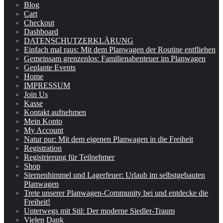
Blog
Cart
Checkout
Dashboard
DATENSCHUTZERKLÄRUNG
Einfach mal raus: Mit dem Planwagen der Routine entfliehen
Gemeinsam grenzenlos: Familienabenteuer im Planwagen
Geplante Events
Home
IMPRESSUM
Join Us
Kasse
Kontakt aufnehmen
Mein Konto
My Account
Natur pur: Mit dem eigenen Planwagen in die Freiheit
Registration
Registrierung für Teilnehmer
Shop
Sternenhimmel und Lagerfeuer: Urlaub im selbstgebauten
Planwagen
Trete unserer Planwagen-Community bei und entdecke die
Freiheit!
Unterwegs mit Stil: Der moderne Siedler-Traum
Vielen Dank