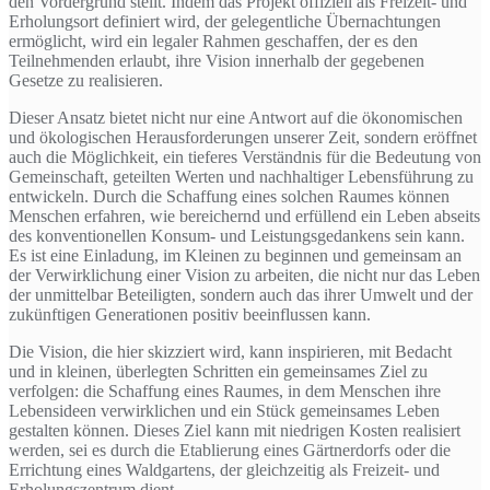
den Vordergrund stellt. Indem das Projekt offiziell als Freizeit- und
Erholungsort definiert wird, der gelegentliche Übernachtungen
ermöglicht, wird ein legaler Rahmen geschaffen, der es den
Teilnehmenden erlaubt, ihre Vision innerhalb der gegebenen
Gesetze zu realisieren.
Dieser Ansatz bietet nicht nur eine Antwort auf die ökonomischen
und ökologischen Herausforderungen unserer Zeit, sondern eröffnet
auch die Möglichkeit, ein tieferes Verständnis für die Bedeutung von
Gemeinschaft, geteilten Werten und nachhaltiger Lebensführung zu
entwickeln. Durch die Schaffung eines solchen Raumes können
Menschen erfahren, wie bereichernd und erfüllend ein Leben abseits
des konventionellen Konsum- und Leistungsgedankens sein kann.
Es ist eine Einladung, im Kleinen zu beginnen und gemeinsam an
der Verwirklichung einer Vision zu arbeiten, die nicht nur das Leben
der unmittelbar Beteiligten, sondern auch das ihrer Umwelt und der
zukünftigen Generationen positiv beeinflussen kann.
Die Vision, die hier skizziert wird, kann inspirieren, mit Bedacht
und in kleinen, überlegten Schritten ein gemeinsames Ziel zu
verfolgen: die Schaffung eines Raumes, in dem Menschen ihre
Lebensideen verwirklichen und ein Stück gemeinsames Leben
gestalten können. Dieses Ziel kann mit niedrigen Kosten realisiert
werden, sei es durch die Etablierung eines Gärtnerdorfs oder die
Errichtung eines Waldgartens, der gleichzeitig als Freizeit- und
Erholungszentrum dient.