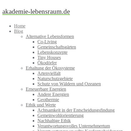
Skip
akademie-lebensraum.de
to
content
Home
Blog
Alternative Lebensformen
Co-Living
Gemeinschaftsgärten
Lebenskonzepte
Tiny Houses
Ökodörfer
Erhaltung der Ökosysteme
Artenvielfalt
Naturschutzgebiete
Schutz von Wäldern und Ozeanen
Erneuerbare Energien
Andere Energien
Geothermie
Ethik und Werte
Achtsamkeit in der Entscheidungsfindung
Gemeinwohlorientierung
Nachhaltige Ethik
Verantwortungsvolles Unternehmertum