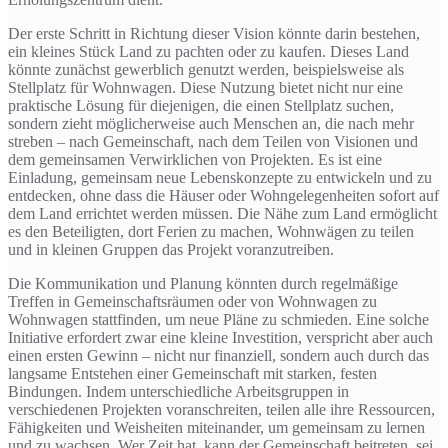
Der erste Schritt in Richtung dieser Vision könnte darin bestehen,
ein kleines Stück Land zu pachten oder zu kaufen. Dieses Land
könnte zunächst gewerblich genutzt werden, beispielsweise als
Stellplatz für Wohnwagen. Diese Nutzung bietet nicht nur eine
praktische Lösung für diejenigen, die einen Stellplatz suchen,
sondern zieht möglicherweise auch Menschen an, die nach mehr
streben – nach Gemeinschaft, nach dem Teilen von Visionen und
dem gemeinsamen Verwirklichen von Projekten. Es ist eine
Einladung, gemeinsam neue Lebenskonzepte zu entwickeln und zu
entdecken, ohne dass die Häuser oder Wohngelegenheiten sofort auf
dem Land errichtet werden müssen. Die Nähe zum Land ermöglicht
es den Beteiligten, dort Ferien zu machen, Wohnwägen zu teilen
und in kleinen Gruppen das Projekt voranzutreiben.
Die Kommunikation und Planung könnten durch regelmäßige
Treffen in Gemeinschaftsräumen oder von Wohnwagen zu
Wohnwagen stattfinden, um neue Pläne zu schmieden. Eine solche
Initiative erfordert zwar eine kleine Investition, verspricht aber auch
einen ersten Gewinn – nicht nur finanziell, sondern auch durch das
langsame Entstehen einer Gemeinschaft mit starken, festen
Bindungen. Indem unterschiedliche Arbeitsgruppen in
verschiedenen Projekten voranschreiten, teilen alle ihre Ressourcen,
Fähigkeiten und Weisheiten miteinander, um gemeinsam zu lernen
und zu wachsen. Wer Zeit hat, kann der Gemeinschaft beitreten, sei