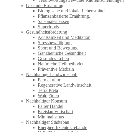
Verantwortungswewußte Kaufentscheidungen
Gesunde Ernährung
Biologische und lokale Lebensmittel
Pflanzenbasierte Ernährung,
Saisonales Essen
Superfoods
Gesundheitsförderung
Achtsamkeit und Meditation
Stressbewältigung
Sport und Bewegung
Ganzheitliche Gesundheit
Gesundes Leben
Natürliche Heilmethoden
Präventive Medizin
Nachhaltige Landwirtschaft
Permakultur
Regenerative Landwirtschaft
Terra Preta
Waldgärten
Nachhaltiger Konsum
Fairer Handel
Kreislaufwirtschaft
Minimalismus
Nachhaltiger Städtebau
Energieeffiziente Gebäude